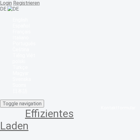
Login
Registrieren
DE
English
Español
Français
Italiano
Português
Čeština
Tiếng Việt
polski
Türkçe
Magyar
Svenska
Suomi
日本語
Toggle navigation
Kontaktformular
Effizientes
Laden