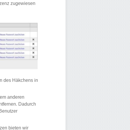
Lizenz zugewiesen
en des Häkchens in
inem anderen
ntfernen. Dadurch
Benutzer
zen bieten wir