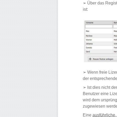
➢ Über das Regist
ist:
➢ Wenn freie Lize
der entsprechende
➢ Ist dies nicht d
Benutzer eine Liz
wird dem ursprüng
zugewiesen werde
Eine
ausführliche,